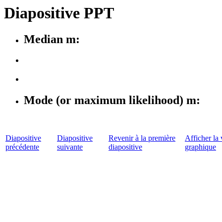
Diapositive PPT
Median m:
Mode (or maximum likelihood) m:
Diapositive
Diapositive
Revenir à la première
Afficher la 
précédente
suivante
diapositive
graphique