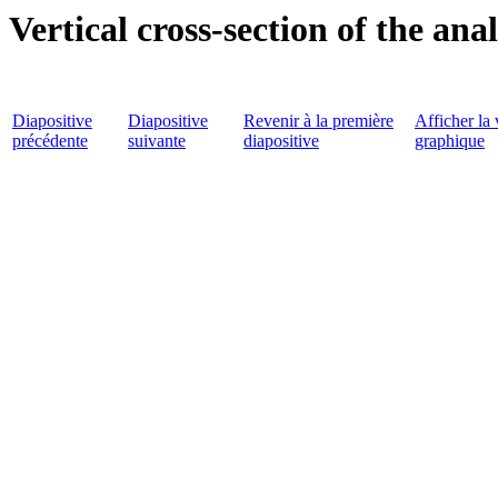
Vertical cross-section of the ana
Diapositive
Diapositive
Revenir à la première
Afficher la 
précédente
suivante
diapositive
graphique